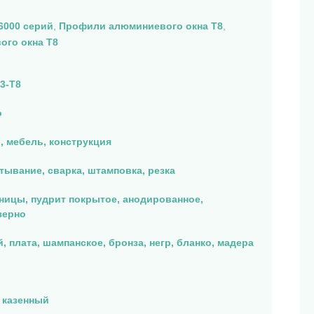
6000 серий
,
Профили алюминиевого окна T8
,
ого окна T8
3-T8
о
, мебель, конструкция
тывание, сварка, штамповка, резка
ицы, пудрит покрытое, анодированное,
зерно
 плата, шампанское, бронза, негр, бланко, мадера
 казенный