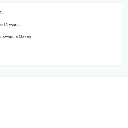
5
а:
13 тонны
нна/тонн в Месяц