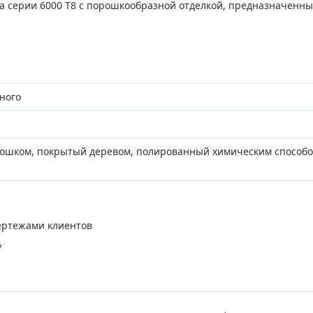
серии 6000 T8 с порошкообразной отделкой, предназначенные
ного
шком, покрытый деревом, полированный химическим способо
ертежами клиентов
у