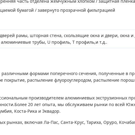
утренняя часть отделена жемчужным хлопком / защитная пленка
цаемой бумагой / завернуто прозрачной фильтрацией
верей рамы, шторная стена, скользящие окна и двери, окна 
алюминиевые трубы, U профиль, T профиль,и т.д..
различными формами поперечного сечения, полученные в проц
е покрытие, распыление флуороуглеродом, распыление порошк
ссиональным производителем алюминиевых экструзионных пр
ности.Более 20 лет опыта, мы обслуживаем рынки по всей Южн
мбия, Коста-Рика и Эквадор.
рынках, включая Ла-Пас, Санта-Крус, Тариха, Оруро, Кочабам