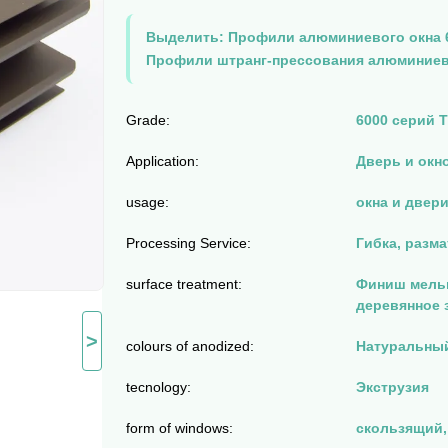
Выделить:
Профили алюминиевого окна 
Профили штранг-прессования алюминиев
Grade:
6000 серий T
Application:
Дверь и окн
usage:
окна и двери
Processing Service:
Гибка, разма
surface treatment:
Финиш мельн
деревянное 
>
colours of anodized:
Натуральный,
tecnology:
Экструзия
form of windows:
скользящий,