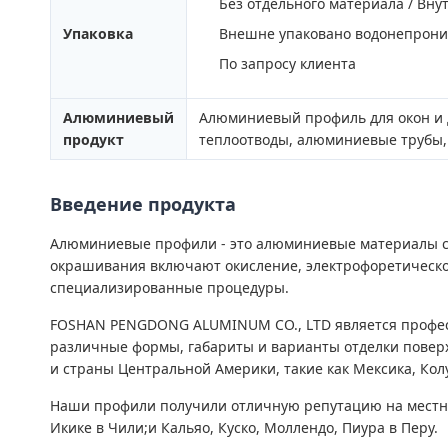
Без отдельного материала / Вн
Упаковка
Внешне упаковано водонепрони
По запросу клиента
Алюминиевый
Алюминиевый профиль для окон и д
продукт
теплоотводы, алюминиевые трубы, 
Введение продукта
Алюминиевые профили - это алюминиевые материалы с 
окрашивания включают окисление, электрофоретическо
специализированные процедуры.
FOSHAN PENGDONG ALUMINUM CO., LTD является профе
различные формы, габариты и варианты отделки поверх
и страны Центральной Америки, такие как Мексика, Колу
Наши профили получили отличную репутацию на местных 
Икике в Чили;и Кальяо, Куско, Моллендо, Пиура в Перу.