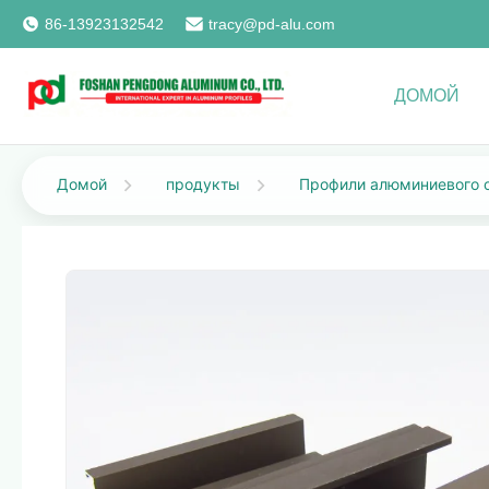
86-13923132542
tracy@pd-alu.com
ДОМОЙ
Домой
продукты
Профили алюминиевого 