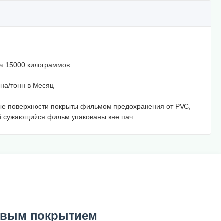
а:
15000 килограммов
нна/тонн в Месяц
е поверхности покрыты фильмом предохранения от PVC,
й сужающийся фильм упакованы вне пач
ковым покрытием