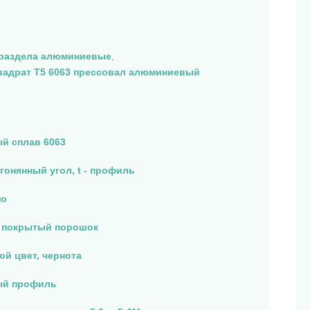
 раздела алюминиевые
,
вадрат T5 6063 прессовал алюминиевый
й сплав 6063
гонянный угол, t - профиль
но
 покрытый порошок
ой цвет, чернота
й профиль