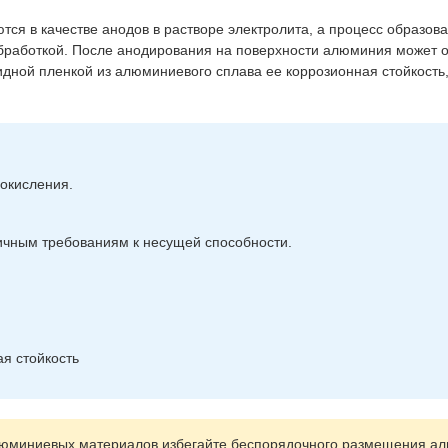
ся в качестве анодов в растворе электролита, а процесс образо
бработкой. После анодирования на поверхности алюминия может о
идной пленкой из алюминиевого сплава ее коррозионная стойкость,
 окисления.
чным требованиям к несущей способности.
я стойкость
люминиевых материалов избегайте беспорядочного размещения алю