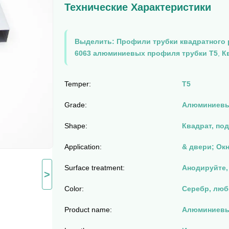
Технические Характеристики
Выделить:
Профили трубки квадратного
6063 алюминиевых профиля трубки T5
,
К
Temper:
T5
Grade:
Алюминиевы
Shape:
Квадрат, под
Application:
& двери; Ок
Surface treatment:
Анодируйте,
>
Color:
Серебр, люб
Product name:
Алюминиевы